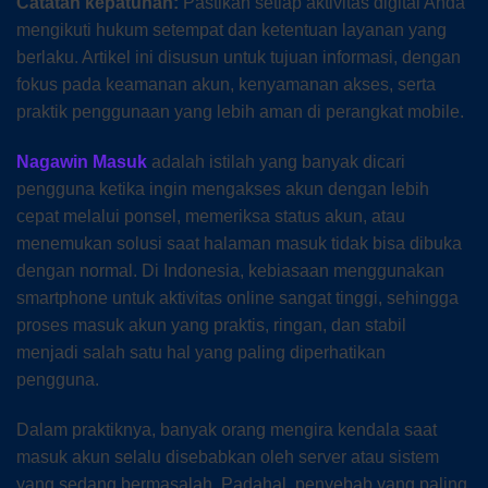
Catatan kepatuhan:
Pastikan setiap aktivitas digital Anda
mengikuti hukum setempat dan ketentuan layanan yang
berlaku. Artikel ini disusun untuk tujuan informasi, dengan
fokus pada keamanan akun, kenyamanan akses, serta
praktik penggunaan yang lebih aman di perangkat mobile.
Nagawin Masuk
adalah istilah yang banyak dicari
pengguna ketika ingin mengakses akun dengan lebih
cepat melalui ponsel, memeriksa status akun, atau
menemukan solusi saat halaman masuk tidak bisa dibuka
dengan normal. Di Indonesia, kebiasaan menggunakan
smartphone untuk aktivitas online sangat tinggi, sehingga
proses masuk akun yang praktis, ringan, dan stabil
menjadi salah satu hal yang paling diperhatikan
pengguna.
Dalam praktiknya, banyak orang mengira kendala saat
masuk akun selalu disebabkan oleh server atau sistem
yang sedang bermasalah. Padahal, penyebab yang paling