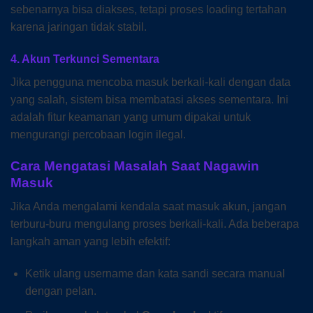
sebenarnya bisa diakses, tetapi proses loading tertahan
karena jaringan tidak stabil.
4. Akun Terkunci Sementara
Jika pengguna mencoba masuk berkali-kali dengan data
yang salah, sistem bisa membatasi akses sementara. Ini
adalah fitur keamanan yang umum dipakai untuk
mengurangi percobaan login ilegal.
Cara Mengatasi Masalah Saat Nagawin
Masuk
Jika Anda mengalami kendala saat masuk akun, jangan
terburu-buru mengulang proses berkali-kali. Ada beberapa
langkah aman yang lebih efektif:
Ketik ulang username dan kata sandi secara manual
dengan pelan.