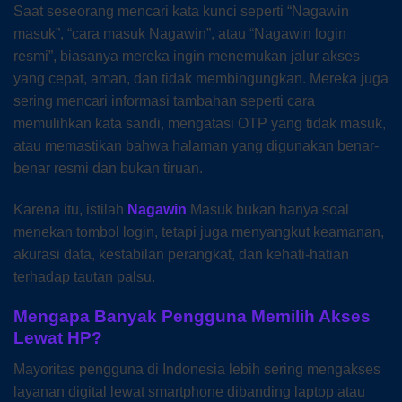
Saat seseorang mencari kata kunci seperti “Nagawin
masuk”, “cara masuk Nagawin”, atau “Nagawin login
resmi”, biasanya mereka ingin menemukan jalur akses
yang cepat, aman, dan tidak membingungkan. Mereka juga
sering mencari informasi tambahan seperti cara
memulihkan kata sandi, mengatasi OTP yang tidak masuk,
atau memastikan bahwa halaman yang digunakan benar-
benar resmi dan bukan tiruan.
Karena itu, istilah
Nagawin
Masuk bukan hanya soal
menekan tombol login, tetapi juga menyangkut keamanan,
akurasi data, kestabilan perangkat, dan kehati-hatian
terhadap tautan palsu.
Mengapa Banyak Pengguna Memilih Akses
Lewat HP?
Mayoritas pengguna di Indonesia lebih sering mengakses
layanan digital lewat smartphone dibanding laptop atau