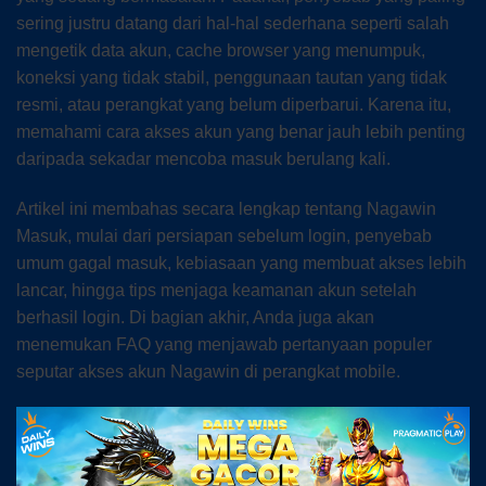
sering justru datang dari hal-hal sederhana seperti salah
mengetik data akun, cache browser yang menumpuk,
koneksi yang tidak stabil, penggunaan tautan yang tidak
resmi, atau perangkat yang belum diperbarui. Karena itu,
memahami cara akses akun yang benar jauh lebih penting
daripada sekadar mencoba masuk berulang kali.
Artikel ini membahas secara lengkap tentang Nagawin
Masuk, mulai dari persiapan sebelum login, penyebab
umum gagal masuk, kebiasaan yang membuat akses lebih
lancar, hingga tips menjaga keamanan akun setelah
berhasil login. Di bagian akhir, Anda juga akan
menemukan FAQ yang menjawab pertanyaan populer
seputar akses akun Nagawin di perangkat mobile.