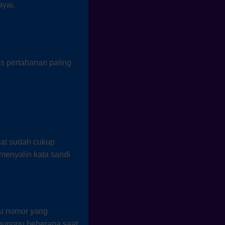
ayai.
is pertahanan paling
pat sudah cukup
menyalin kata sandi
au nomor yang
menunggu beberapa saat