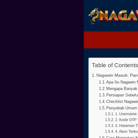
Skip
to
content
Table of Content
Nagawin Masuk: Pand
Apa Itu Nagawin
Mengapa Banyak 
Persiapan Sebel
Checklist Nagaw
Penyebab Umum 
1. Username 
2. Kode OTP 
3. Halaman T
4. Akun Terk
Cara Mengatasi 