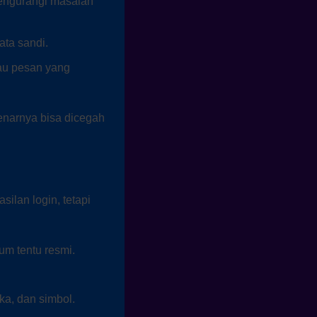
 mengurangi masalah
ata sandi.
tau pesan yang
enarnya bisa dicegah
ilan login, tetapi
m tentu resmi.
ka, dan simbol.