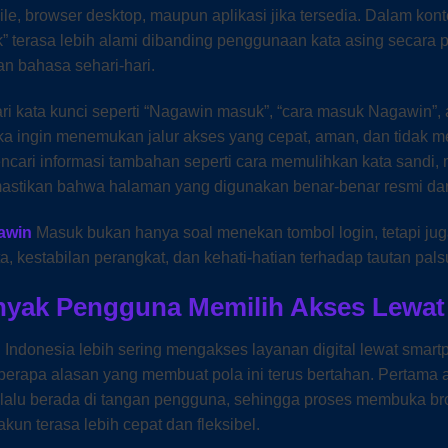
e, browser desktop, maupun aplikasi jika tersedia. Dalam ko
k” terasa lebih alami dibanding penggunaan kata asing secara 
n bahasa sehari-hari.
i kata kunci seperti “Nagawin masuk”, “cara masuk Nagawin”, 
ka ingin menemukan jalur akses yang cepat, aman, dan tidak
ncari informasi tambahan seperti cara memulihkan kata sandi
astikan bahwa halaman yang digunakan benar-benar resmi dan
awin
Masuk bukan hanya soal menekan tombol login, tetapi ju
, kestabilan perangkat, dan kehati-hatian terhadap tautan pals
yak Pengguna Memilih Akses Lewat
 Indonesia lebih sering mengakses layanan digital lewat smart
berapa alasan yang membuat pola ini terus bertahan. Pertama a
elalu berada di tangan pengguna, sehingga proses membuka br
akun terasa lebih cepat dan fleksibel.