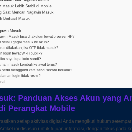
n Masuk Lebih Stabil di Mobile
g Saat Mencari Nagawin Masuk
h Berhasil Masuk
gawin Masuk
win Masuk bisa dilakukan lewat browser HP?
 selalu gagal masuk ke akun?
rus dilakukan jika OTP tidak masuk?
 login lewat Wi-Fi publik?
ika saya lupa kata sandi?
man masuk kembali ke awal terus?
 perlu mengganti kata sandi secara berkala?
alaman login tidak resmi?
rnal
uk: Panduan Akses Akun yang Am
 di Perangkat Mobile
astikan setiap aktivitas digital Anda mengikuti hukum setempat
Artikel ini disusun untuk tujuan informasi, dengan fokus pada