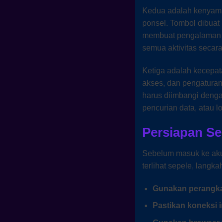
Kedua adalah kenyaman
ponsel. Tombol dibuat 
membuat pengalaman a
semua aktivitas secara
Ketiga adalah kecepat
akses, dan pengaturan
harus diimbangi denga
pencurian data, atau lo
Persiapan S
Sebelum masuk ke akun
terlihat sepele, langk
Gunakan perangka
Pastikan koneksi i