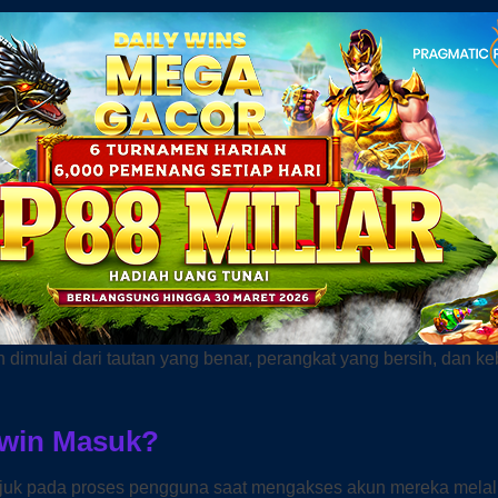
dimulai dari tautan yang benar, perangkat yang bersih, dan ke
awin Masuk?
uk pada proses pengguna saat mengakses akun mereka melalu