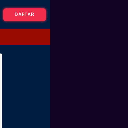
DAFTAR