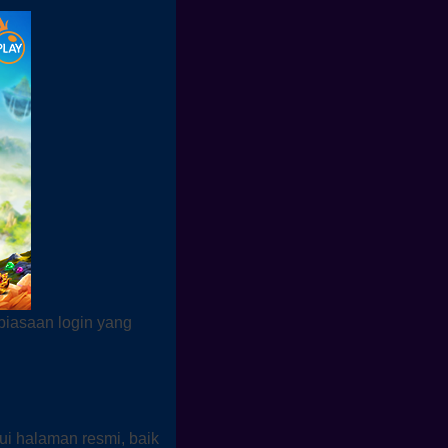
biasaan login yang
i halaman resmi, baik