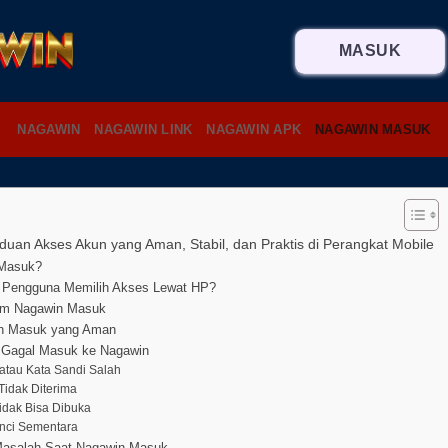
MASUK
NAGAWIN
NAGAWIN LINK
NAGAWIN APK
NAGAWIN MASUK
s
uan Akses Akun yang Aman, Stabil, dan Praktis di Perangkat Mobile
 Masuk?
Pengguna Memilih Akses Lewat HP?
um Nagawin Masuk
in Masuk yang Aman
Gagal Masuk ke Nagawin
atau Kata Sandi Salah
Tidak Diterima
idak Bisa Dibuka
unci Sementara
Masalah Saat Nagawin Masuk